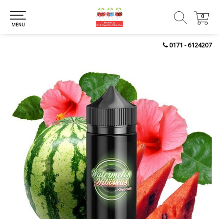
0
0
MENU
0171 - 6124207