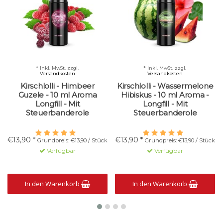
* Inkl. MwSt. zzgl.
* Inkl. MwSt. zzgl.
Versandkosten
Versandkosten
Kirschlolli - Himbeer
Kirschlolli - Wassermelone
Guzele - 10 ml Aroma
Hibiskus - 10 ml Aroma -
Longfill - Mit
Longfill - Mit
Steuerbanderole
Steuerbanderole
€13,90 *
€13,90 *
Grundpreis: €13,90 / Stück
Grundpreis: €13,90 / Stück
Verfügbar
Verfügbar
In den Warenkorb
In den Warenkorb