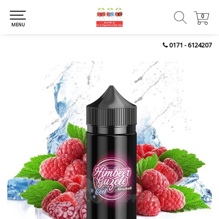
0
0
MENU
0171 - 6124207