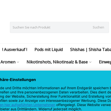
Suchen
! Ausverkauf !
Pods mit Liquid
Shishas | Shisha Tab
Aromen
Nikotinshots, Nikotinsalz & Base
Einweg
| Zubehör | Gutscheine
 Duft & Geschenkideen
Beautycare, dein Shop für Bio-Pflege, 