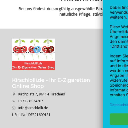
Bei uns findest du sorgfältig ausgewählte Bio-Beautycare-P
natürliche Pflege, stilvolle Wohna
Kundend
⚠️ Vertrag wid
⭐Ihre Meinung 
Unser Offline S
So löse ich ei
Kirschlolli.de - Ihr E-Zigaretten
Impressum
Online Shop
AGB
Kirchplatz 7, 96114 Hirschaid
Widerrufsbele
0171 - 6124207
Datenschutzer
info@kirschlolli.de
Jugend- & Ges
USt-IdNr.: DE321609131
DSGVO
Garantie - bei 