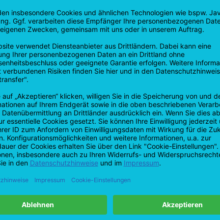
rodukte, liebevolle Geschenkartikel sowie alles für deine persönlic
ccessoires und besondere Geschenkideen für entspannte Wohlfühlmom
ienst
Mein Konto
errufen ⚠️
Kundenkonto anlegen
ist uns wichtig!⭐
Meine Bestellungen
tore + Post Filiale - Hirschaid
Meine Nachrichten (Tickets)
nen Gutschein | Rabatt Code ein
Mein Wunschzettel
Folge uns
hrung
klärung
undheitsschutz
Kirschlolli.de