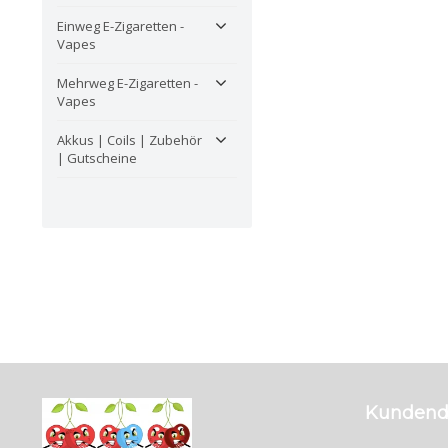
Einweg E-Zigaretten -
Vapes
Mehrweg E-Zigaretten -
Vapes
Akkus | Coils | Zubehör
| Gutscheine
Kundend