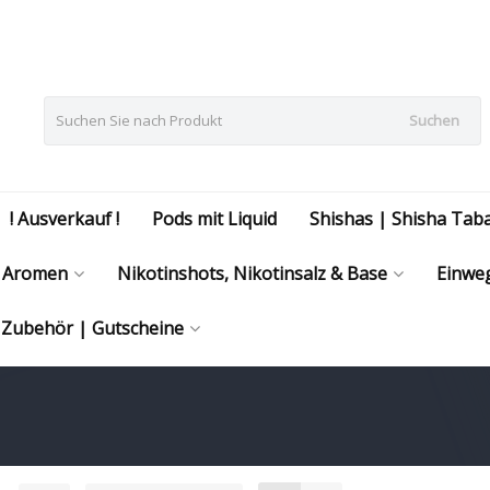
Suchen
! Ausverkauf !
Pods mit Liquid
Shishas | Shisha Tab
Aromen
Nikotinshots, Nikotinsalz & Base
Einweg
| Zubehör | Gutscheine