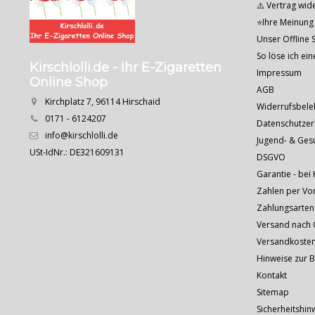
⚠️ Vertrag wid
⭐Ihre Meinung 
Unser Offline S
So löse ich ei
Kirschlolli.de - Ihr E-Zigaretten
Impressum
Online Shop
AGB
Kirchplatz 7, 96114 Hirschaid
Widerrufsbele
0171 - 6124207
Datenschutzer
info@kirschlolli.de
Jugend- & Ges
USt-IdNr.: DE321609131
DSGVO
Garantie - bei 
Zahlen per Vo
Zahlungsarten
Versand nach Ö
Versandkoste
Hinweise zur 
Kontakt
Sitemap
Sicherheitshin