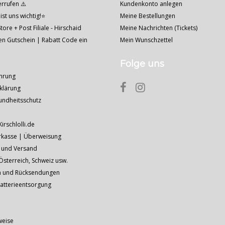
errufen ⚠️
Kundenkonto anlegen
ist uns wichtig!⭐
Meine Bestellungen
tore + Post Filiale - Hirschaid
Meine Nachrichten (Tickets)
nen Gutschein | Rabatt Code ein
Mein Wunschzettel
Folge uns
hrung
klärung
undheitsschutz
Kirschlolli.de
rkasse | Überweisung
 und Versand
sterreich, Schweiz usw.
n und Rücksendungen
Batterieentsorgung
weise