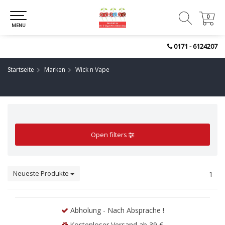
0
0
MENU
0171 - 6124207
Startseite
Marken
Wick n Vape
Open filters
Neueste Produkte
1
Abholung - Nach Absprache !
Kostenloser Versand ab 39 €