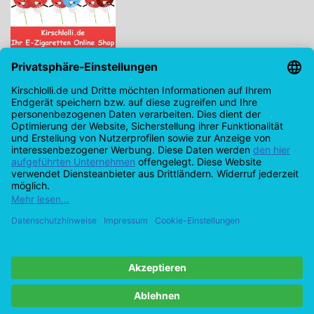
Kirschlolli.de - Ihr E-Zigaretten Online Shop
Kirchplatz 7, 96114 Hirschaid
0171 - 6124207
info@kirschlolli.de
USt-IdNr.: DE321609131
Kundendienst
Mein Konto
© Copyright 2026 Kirschlolli.de – Ihr E-Zigaretten Online Shop in