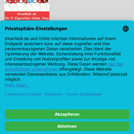
Kirschlolli.de - Ihr E-Zigaretten Online Shop
Kirchplatz 7, 96114 Hirschaid
0171 - 6124207
info@kirschlolli.de
USt-IdNr.: DE321609131
Kundendienst
Mein Konto
© Copyright 2026 Kirschlolli.de – Ihr E-Zigaretten Online Shop in