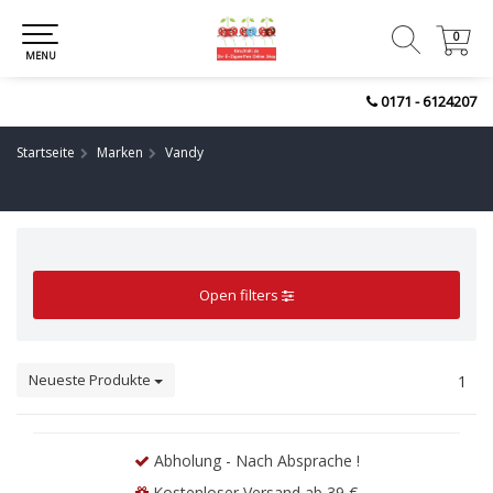
0
0
MENU
0171 - 6124207
Startseite
Marken
Vandy
Open filters
Neueste Produkte
1
Abholung - Nach Absprache !
Kostenloser Versand ab 39 €