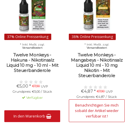
37% Online Preissenkung
38% Online Preissenkung
* Inkl. MwSt. zzgl.
* Inkl. MwSt. zzgl.
Versandkosten
Versandkosten
Twelve Monkeys -
Twelve Monkeys -
Hakuna - Nikotinsalz
Mangabeys - Nikotinsalz
Liquid 10 mg - 10 ml - Mit
Liquid 10 ml - 10 mg
Steuerbanderole
Nikotin - Mit
Steuerbanderole
€5,00 *
€7,90
UVP
€4,87 *
€7,90
Grundpreis: €5,00 / Stück
UVP
Grundpreis: €4,87 / Stück
Verfügbar
Nicht verfügbar
Benachrichtigen Sie mich
sobald der Artikel wieder
In den Warenkorb
verfübar ist !