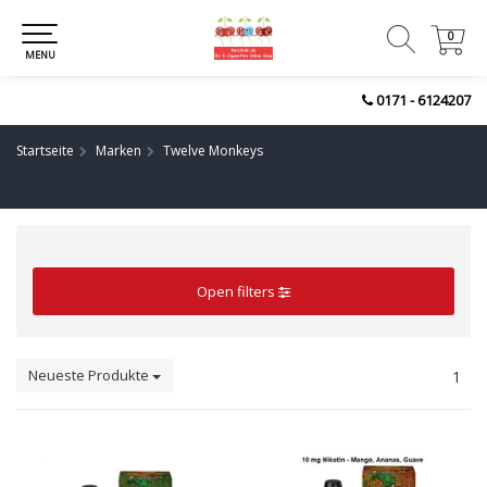
0
0
MENU
0171 - 6124207
Startseite
Marken
Twelve Monkeys
Open filters
Neueste Produkte
1