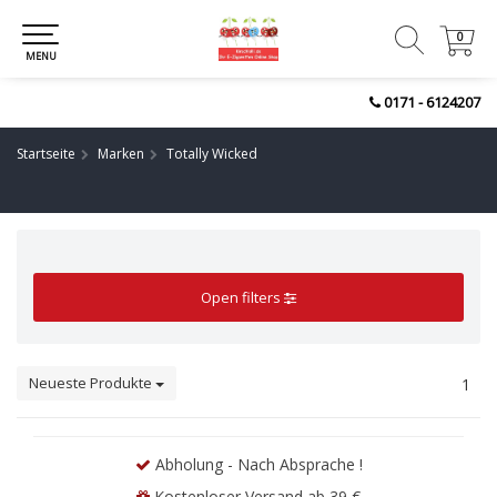
0
0
MENU
0171 - 6124207
Startseite
Marken
Totally Wicked
Open filters
Neueste Produkte
1
Abholung - Nach Absprache !
Kostenloser Versand ab 39 €