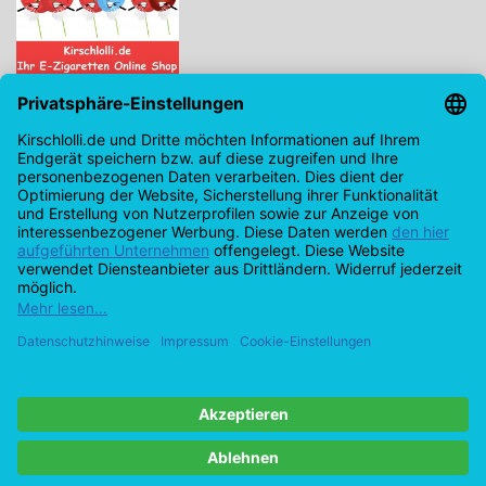
Kirschlolli.de - Ihr E-Zigaretten Online Shop
Kirchplatz 7, 96114 Hirschaid
0171 - 6124207
info@kirschlolli.de
USt-IdNr.: DE321609131
Kundendienst
Mein Konto
© Copyright 2026 Kirschlolli.de – Ihr E-Zigaretten Online Shop in