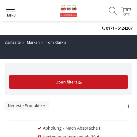
0
0
MENU
0171 - 6124207
Startseite
Marken
Tom Klark's
Open filters
Neueste Produkte
1
Abholung - Nach Absprache !
Kostenloser Versand ab 39 €