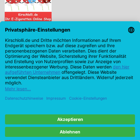
Kirschlolli.de - Ihr E-Zigaretten Online Shop
Kirchplatz 7, 96114 Hirschaid
0171 - 6124207
info@kirschlolli.de
USt-IdNr.: DE321609131
Kundendienst
Mein Konto
© Copyright 2026 Kirschlolli.de – Ihr E-Zigaretten Online Shop in