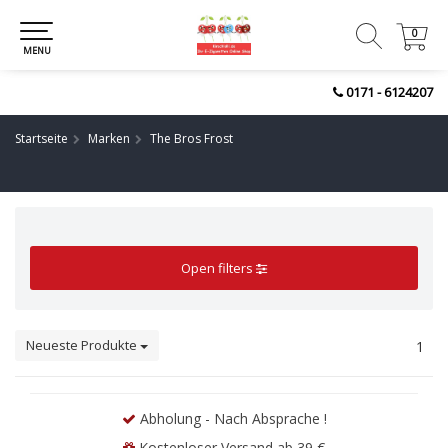
0
0
MENU
0171 - 6124207
Startseite
Marken
The Bros Frost
Open filters
Neueste Produkte
1
Abholung - Nach Absprache !
Kostenloser Versand ab 39 €