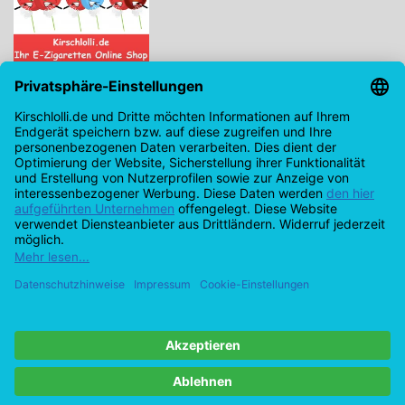
Kirschlolli.de - Ihr E-Zigaretten Online Shop
Kirchplatz 7, 96114 Hirschaid
0171 - 6124207
info@kirschlolli.de
USt-IdNr.: DE321609131
Kundendienst
Mein Konto
© Copyright 2026 Kirschlolli.de – Ihr E-Zigaretten Online Shop in