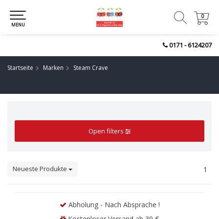
0
0
MENU
0171 - 6124207
Startseite
Marken
Steam Crave
Open filters
Neueste Produkte
1
Abholung - Nach Absprache !
Kostenloser Versand ab 39 €