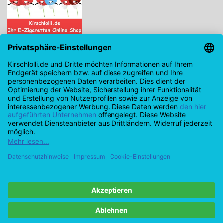
Kirschlolli.de - Ihr E-Zigaretten Online Shop
Kirchplatz 7, 96114 Hirschaid
0171 - 6124207
info@kirschlolli.de
USt-IdNr.: DE321609131
Kundendienst
Mein Konto
© Copyright 2026 Kirschlolli.de – Ihr E-Zigaretten Online Shop in