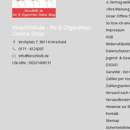
⚠️ Vertrag wid
⭐Ihre Meinung 
Unser Offline S
So löse ich ei
Kirschlolli.de - Ihr E-Zigaretten
Impressum
Online Shop
AGB
Kirchplatz 7, 96114 Hirschaid
Widerrufsbele
0171 - 6124207
Datenschutzer
info@kirschlolli.de
Jugend- & Ges
USt-IdNr.: DE321609131
DSGVO
Garantie - bei 
Zahlen per Vo
Zahlungsarten
Versand nach Ö
Versandkoste
Hinweise zur 
Kontakt
Sitemap
Sicherheitshin