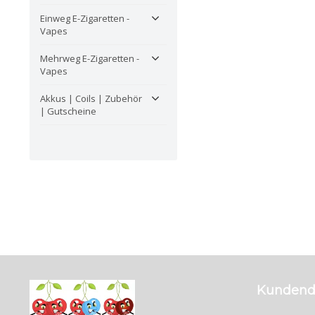
Einweg E-Zigaretten -
Vapes
Mehrweg E-Zigaretten -
Vapes
Akkus | Coils | Zubehör
| Gutscheine
Kundend