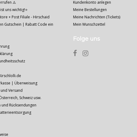
errufen ⚠️
Kundenkonto anlegen
ist uns wichtig!⭐
Meine Bestellungen
tore + Post Filiale - Hirschaid
Meine Nachrichten (Tickets)
nen Gutschein | Rabatt Code ein
Mein Wunschzettel
Folge uns
hrung
klärung
undheitsschutz
Kirschlolli.de
rkasse | Überweisung
 und Versand
sterreich, Schweiz usw.
n und Rücksendungen
Batterieentsorgung
weise