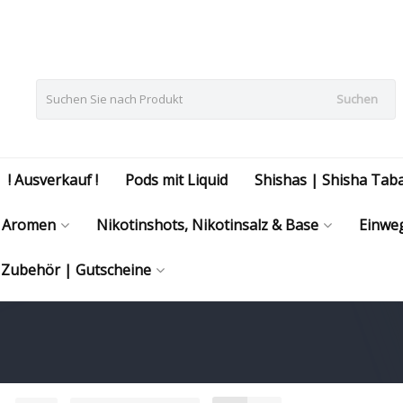
Suchen
! Ausverkauf !
Pods mit Liquid
Shishas | Shisha Tab
Aromen
Nikotinshots, Nikotinsalz & Base
Einweg
| Zubehör | Gutscheine