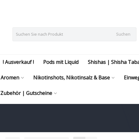
Suchen
! Ausverkauf !
Pods mit Liquid
Shishas | Shisha Tab
Aromen
Nikotinshots, Nikotinsalz & Base
Einweg
| Zubehör | Gutscheine