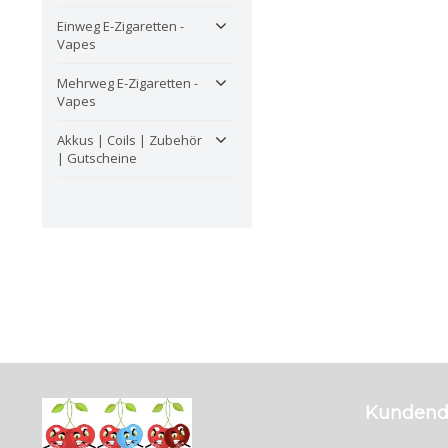
Einweg E-Zigaretten -
Vapes
Mehrweg E-Zigaretten -
Vapes
Akkus | Coils | Zubehör
| Gutscheine
Kundend