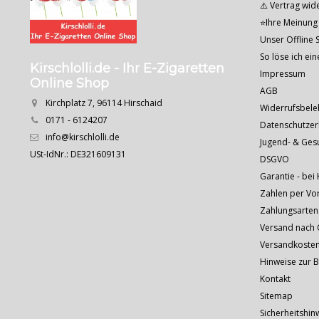
⚠️ Vertrag wid
⭐Ihre Meinung 
Unser Offline S
So löse ich ei
Kirschlolli.de - Ihr E-Zigaretten
Impressum
Online Shop
AGB
Kirchplatz 7, 96114 Hirschaid
Widerrufsbele
0171 - 6124207
Datenschutzer
info@kirschlolli.de
Jugend- & Ges
USt-IdNr.: DE321609131
DSGVO
Garantie - bei 
Zahlen per Vo
Zahlungsarten
Versand nach Ö
Versandkoste
Hinweise zur 
Kontakt
Sitemap
Sicherheitshin