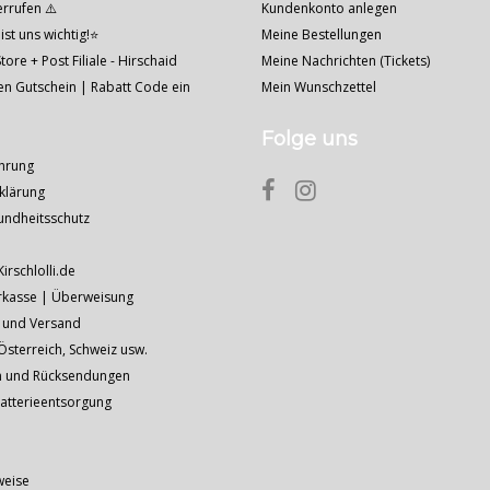
errufen ⚠️
Kundenkonto anlegen
ist uns wichtig!⭐
Meine Bestellungen
tore + Post Filiale - Hirschaid
Meine Nachrichten (Tickets)
nen Gutschein | Rabatt Code ein
Mein Wunschzettel
Folge uns
hrung
klärung
undheitsschutz
Kirschlolli.de
rkasse | Überweisung
 und Versand
sterreich, Schweiz usw.
n und Rücksendungen
Batterieentsorgung
weise