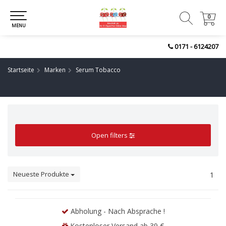
0
0
MENU
0171 - 6124207
Startseite
Marken
Serum Tobacco
Open filters
Neueste Produkte
1
Abholung - Nach Absprache !
Kostenloser Versand ab 39 €