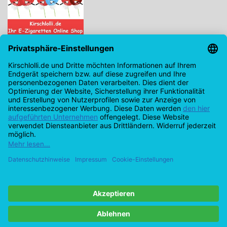
Kirschlolli.de - Ihr E-Zigaretten Online Shop
Kirchplatz 7, 96114 Hirschaid
0171 - 6124207
info@kirschlolli.de
USt-IdNr.: DE321609131
Kundendienst
Mein Konto
© Copyright 2026 Kirschlolli.de – Ihr E-Zigaretten Online Shop in