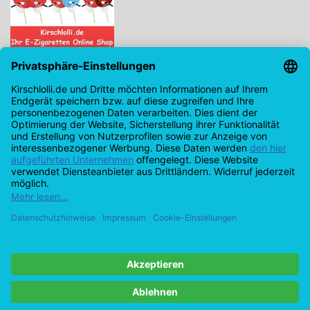
Kirschlolli.de - Ihr E-Zigaretten Online Shop
Kirchplatz 7, 96114 Hirschaid
0171 - 6124207
info@kirschlolli.de
USt-IdNr.: DE321609131
Kundendienst
Mein Konto
© Copyright 2026 Kirschlolli.de – Ihr E-Zigaretten Online Shop in