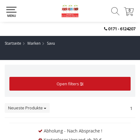
0
0
MENU
0171 - 6124207
Startseite
Marken
Savu
Open filters
Neueste Produkte
1
Abholung - Nach Absprache !
Kostenloser Versand ab 39 €