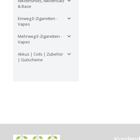
Nikotinshots, Nikotinsalz
& Base
Einweg E-Zigaretten -
Vapes
Mehrweg E-Zigaretten -
Vapes
Akkus | Coils | Zubehör
| Gutscheine
Kundend