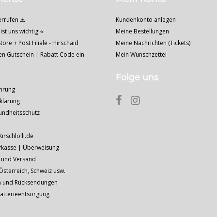
errufen ⚠️
Kundenkonto anlegen
ist uns wichtig!⭐
Meine Bestellungen
tore + Post Filiale - Hirschaid
Meine Nachrichten (Tickets)
nen Gutschein | Rabatt Code ein
Mein Wunschzettel
Folge uns
hrung
klärung
undheitsschutz
Kirschlolli.de
rkasse | Überweisung
 und Versand
sterreich, Schweiz usw.
n und Rücksendungen
Batterieentsorgung