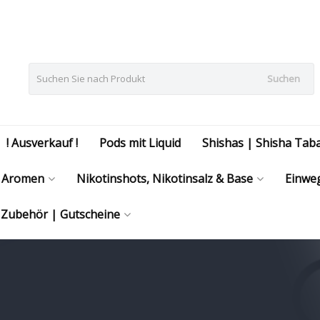
Suchen
! Ausverkauf !
Pods mit Liquid
Shishas | Shisha Tab
Aromen
Nikotinshots, Nikotinsalz & Base
Einweg
| Zubehör | Gutscheine