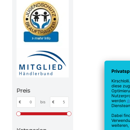
Preis
€
bis
€