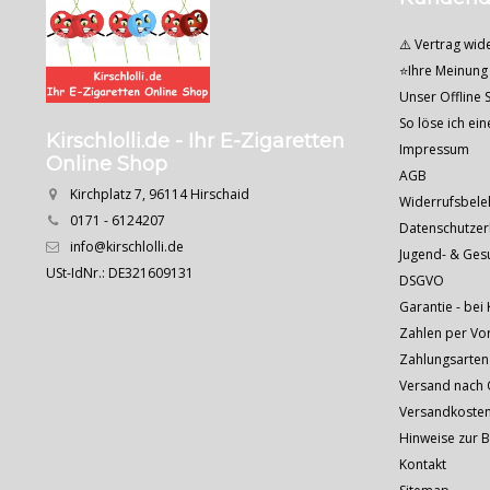
⚠️ Vertrag wid
⭐Ihre Meinung 
Unser Offline S
So löse ich ei
Kirschlolli.de - Ihr E-Zigaretten
Impressum
Online Shop
AGB
Kirchplatz 7, 96114 Hirschaid
Widerrufsbele
0171 - 6124207
Datenschutzer
info@kirschlolli.de
Jugend- & Ges
USt-IdNr.: DE321609131
DSGVO
Garantie - bei 
Zahlen per Vo
Zahlungsarten
Versand nach Ö
Versandkoste
Hinweise zur 
Kontakt