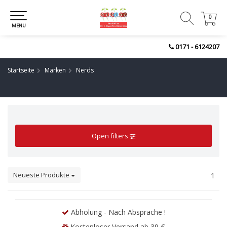
0
0
MENU
0171 - 6124207
Startseite
Marken
Nerds
Open filters
Neueste Produkte
1
Abholung - Nach Absprache !
Kostenloser Versand ab 39 €