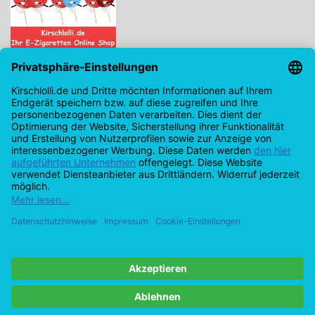
Kirschlolli.de - Ihr E-Zigaretten Online Shop
Kirchplatz 7, 96114 Hirschaid
0171 - 6124207
info@kirschlolli.de
USt-IdNr.: DE321609131
Kundendienst
Mein Konto
© Copyright 2026 Kirschlolli.de – Ihr E-Zigaretten Online Shop in