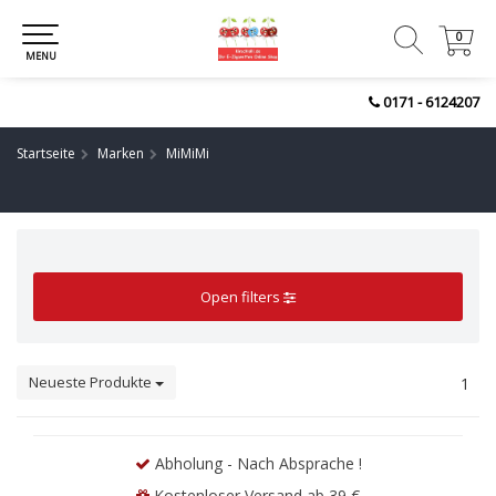
0
0
MENU
0171 - 6124207
Startseite
Marken
MiMiMi
Open filters
Neueste Produkte
1
Abholung - Nach Absprache !
Kostenloser Versand ab 39 €