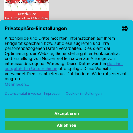
Kirschlolli.de - Ihr E-Zigaretten Online Shop
Kirchplatz 7, 96114 Hirschaid
0171 - 6124207
info@kirschlolli.de
USt-IdNr.: DE321609131
Kundendienst
Mein Konto
© Copyright 2026 Kirschlolli.de – Ihr E-Zigaretten Online Shop in