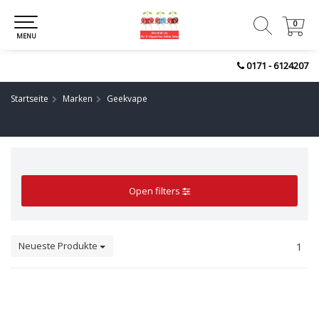
0
0
MENU
0171 - 6124207
Startseite
Marken
Geekvape
Open filters
Neueste Produkte
1