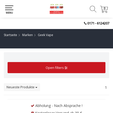
0
0
MENU
0171 - 6124207
Startseite
Marken
Geek Vape
Open filters
Neueste Produkte
1
Abholung - Nach Absprache !
Kostenloser Versand ab 39 €