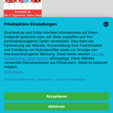
Kirschlolli.de - Ihr E-Zigaretten Online Shop
Kirchplatz 7, 96114 Hirschaid
0171 - 6124207
info@kirschlolli.de
USt-IdNr.: DE321609131
Kundendienst
Mein Konto
© Copyright 2026 Kirschlolli.de – Ihr E-Zigaretten Online Shop in