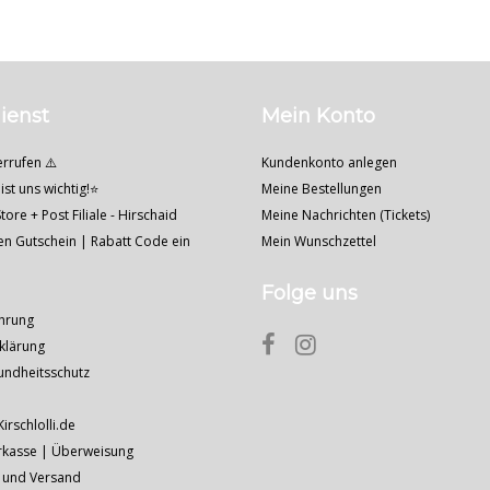
ienst
Mein Konto
errufen ⚠️
Kundenkonto anlegen
ist uns wichtig!⭐
Meine Bestellungen
tore + Post Filiale - Hirschaid
Meine Nachrichten (Tickets)
nen Gutschein | Rabatt Code ein
Mein Wunschzettel
Folge uns
hrung
klärung
undheitsschutz
Kirschlolli.de
rkasse | Überweisung
 und Versand