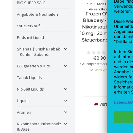
BIG SUPER SALE
* Inkl. MwSt. zzgl.
Versandkosten
Frozen OWL -
Angebote & Neuheiten
Bluebery - 10 ml
! Ausverkauf !
Nikotinsalzliquid -
10 mg | 20 mg - Mit
Pods mit Liquid
Steuerbanderole
Shishas | Shisha Tabak
| Kohle | Zubehör
€8,90 *
Grundpreis: €8,90 / Stück
E-Zigaretten & Kits
Verfügbar
Tabak Liquids
Nic-Salt Liquids
Liquids
Versand innerhalb
Aromen
Nikotinshots, Nikotinsalz
& Base