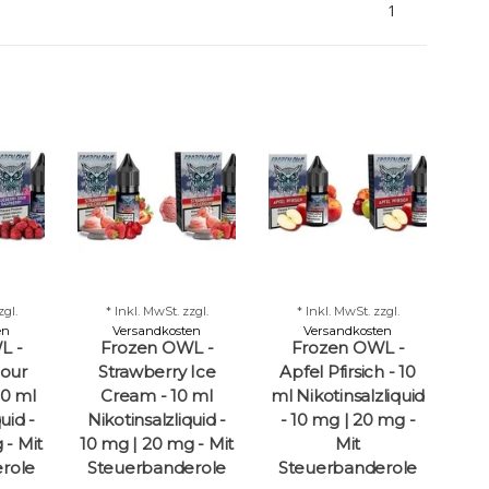
1
zgl.
* Inkl. MwSt. zzgl.
* Inkl. MwSt. zzgl.
en
Versandkosten
Versandkosten
L -
Frozen OWL -
Frozen OWL -
Sour
Strawberry Ice
Apfel Pfirsich - 10
10 ml
Cream - 10 ml
ml Nikotinsalzliquid
uid -
Nikotinsalzliquid -
- 10 mg | 20 mg -
 - Mit
10 mg | 20 mg - Mit
Mit
role
Steuerbanderole
Steuerbanderole