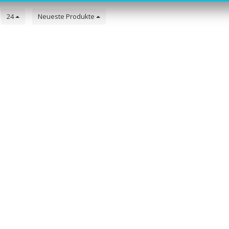
e
24
Neueste Produkte