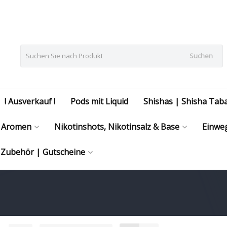
Suchen
! Ausverkauf !
Pods mit Liquid
Shishas | Shisha Tab
Aromen
Nikotinshots, Nikotinsalz & Base
Einweg
| Zubehör | Gutscheine