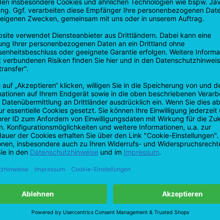
* Inkl. MwSt. zzgl.
* Inkl. MwSt. zzgl.
Versandkosten
Versandkosten
Frozen OWL -
Frozen OWL -
Pfirsich Grüner Tee
Eisbonbon - 10 ml
- 10 ml
Nikotinsalzliquid -
Nikotinsalzliquid -
10 mg | 20 mg - Mit
10 mg | 20 mg - Mit
Steuerbanderole
Steuerbanderole
€8,90 *
Grundpreis: €8,90 / Stück
€8,90 *
Verfügbar
Grundpreis: €8,90 / Stück
Verfügbar
 von 24 / 48 Stunden
Bitte beachten: Wir verschicken an K
Packstationen, dies ist leider rechtlich n
möglich !