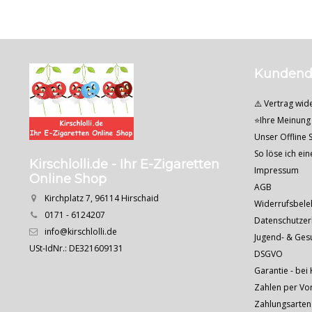
Kundend
⚠️ Vertrag wid
⭐Ihre Meinung 
Unser Offline S
So löse ich ei
Kirschlolli.de - Ihr E-Zigaretten
Impressum
Online Shop
AGB
Kirchplatz 7, 96114 Hirschaid
Widerrufsbele
0171 - 6124207
Datenschutzer
info@kirschlolli.de
Jugend- & Ges
USt-IdNr.: DE321609131
DSGVO
Garantie - bei 
Zahlen per Vo
Zahlungsarten