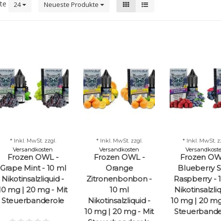
kte
24
Neueste Produkte
* Inkl. MwSt. zzgl.
* Inkl. MwSt. zzgl.
* Inkl. MwSt. z
Versandkosten
Versandkosten
Versandkost
Frozen OWL -
Frozen OWL -
Frozen OW
Grape Mint - 10 ml
Orange
Blueberry 
Nikotinsalzliquid -
Zitronenbonbon -
Raspberry - 
10 mg | 20 mg - Mit
10 ml
Nikotinsalzliq
Steuerbanderole
Nikotinsalzliquid -
10 mg | 20 mg
10 mg | 20 mg - Mit
Steuerbande