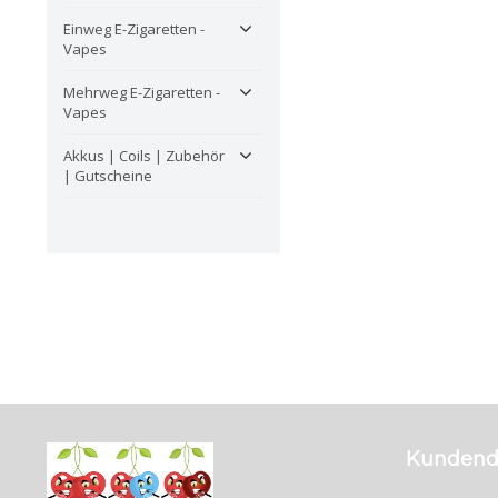
Einweg E-Zigaretten -
Vapes
Mehrweg E-Zigaretten -
Vapes
Akkus | Coils | Zubehör
| Gutscheine
Kundend