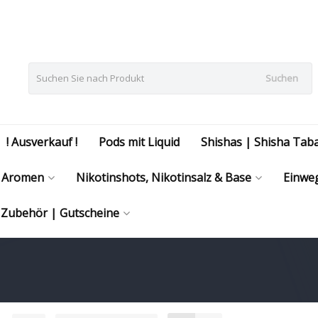
Suchen
! Ausverkauf !
Pods mit Liquid
Shishas | Shisha Tab
Aromen
Nikotinshots, Nikotinsalz & Base
Einweg
| Zubehör | Gutscheine