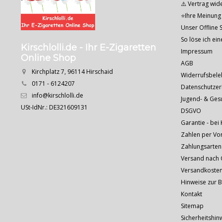
⚠️ Vertrag wid
⭐Ihre Meinung 
Unser Offline S
So löse ich ei
Kirschlolli.de - Ihr E-Zigaretten
Impressum
Online Shop
AGB
Kirchplatz 7, 96114 Hirschaid
Widerrufsbele
0171 - 6124207
Datenschutzer
info@kirschlolli.de
Jugend- & Ges
USt-IdNr.: DE321609131
DSGVO
Garantie - bei 
Zahlen per Vo
Zahlungsarten
Versand nach Ö
Versandkoste
Hinweise zur 
Kontakt
Sitemap
Sicherheitshin