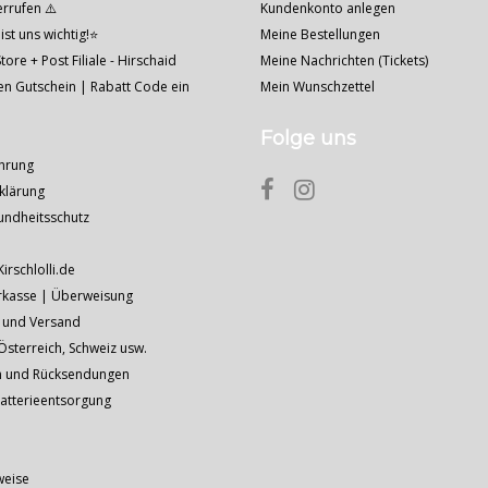
errufen ⚠️
Kundenkonto anlegen
ist uns wichtig!⭐
Meine Bestellungen
tore + Post Filiale - Hirschaid
Meine Nachrichten (Tickets)
nen Gutschein | Rabatt Code ein
Mein Wunschzettel
Folge uns
hrung
klärung
undheitsschutz
Kirschlolli.de
rkasse | Überweisung
 und Versand
sterreich, Schweiz usw.
n und Rücksendungen
Batterieentsorgung
weise