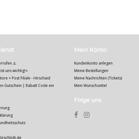
ienst
Mein Konto
errufen ⚠️
Kundenkonto anlegen
ist uns wichtig!⭐
Meine Bestellungen
tore + Post Filiale - Hirschaid
Meine Nachrichten (Tickets)
nen Gutschein | Rabatt Code ein
Mein Wunschzettel
Folge uns
hrung
klärung
undheitsschutz
Kirschlolli.de