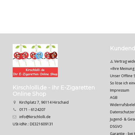
Kundend
⚠️ Vertrag wid
⭐Ihre Meinung 
Unser Offline S
So löse ich ei
Kirschlolli.de - Ihr E-Zigaretten
Impressum
Online Shop
AGB
Kirchplatz 7, 96114 Hirschaid
Widerrufsbele
0171 - 6124207
Datenschutzer
info@kirschlolli.de
Jugend- & Ges
USt-IdNr.: DE321609131
DSGVO
Garantie - bei 