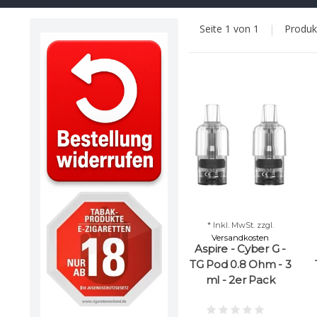
Seite 1 von 1
|
Produ
* Inkl. MwSt. zzgl.
Versandkosten
Aspire - Cyber G -
TG Pod 0.8 Ohm - 3
ml - 2er Pack