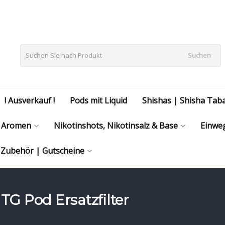
Suchen
! Ausverkauf !
Pods mit Liquid
Shishas | Shisha Tab
Aromen
Nikotinshots, Nikotinsalz & Base
Einweg
| Zubehör | Gutscheine
TG Pod Ersatzfilter