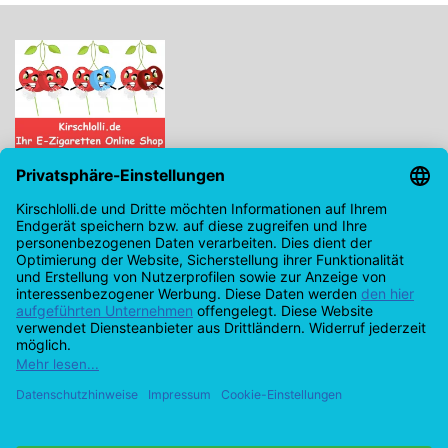
Kirschlolli.de - Ihr E-Zigaretten Online Shop
Kirchplatz 7, 96114 Hirschaid
0171 - 6124207
info@kirschlolli.de
USt-IdNr.: DE321609131
Kundendienst
Mein Konto