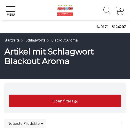
0
0
MENU
0171 - 6124207
Startseite
Schlagworte
Blackout Aroma
Artikel mit Schlagwort
Blackout Aroma
Open filters
Neueste Produkte
1